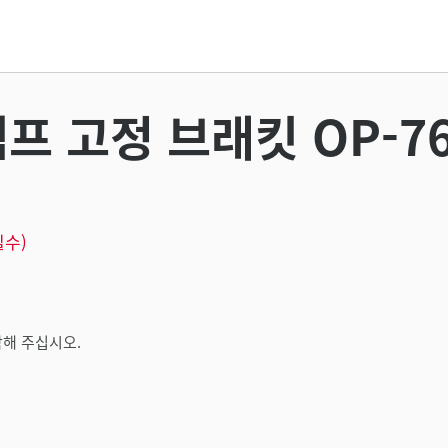
앰프 고정 브래킷 OP-76
필수)
해 주십시오.