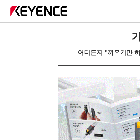
기
어디든지 "끼우기만 하