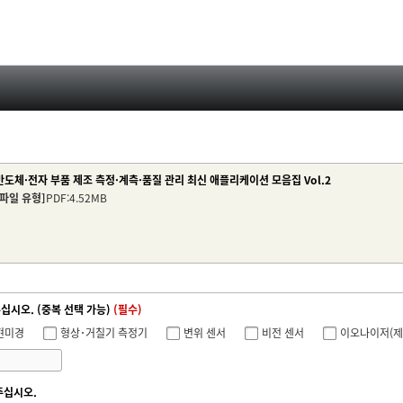
반도체·전자 부품 제조 측정·계측·품질 관리 최신 애플리케이션 모음집 Vol.2
[파일 유형]
PDF:4.52MB
시오. (중복 선택 가능)
(필수)
현미경
형상･거칠기 측정기
변위 센서
비전 센서
이오나이저(제
주십시오.