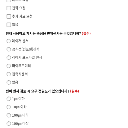
전화 요청
추가 자료 요청
없음
현재 사용하고 계시는 측정용 변위센서는 무엇입니까?
(필수)
레이저 센서
공초점(컨포컬)센서
레이저 프로파일 센서
마이크로미터
접촉식센서
없음
변위 센서 검토 시 요구 정밀도가 있으십니까?
(필수)
1㎛ 이하
10㎛ 이하
100㎛ 이하
100㎛ 이상