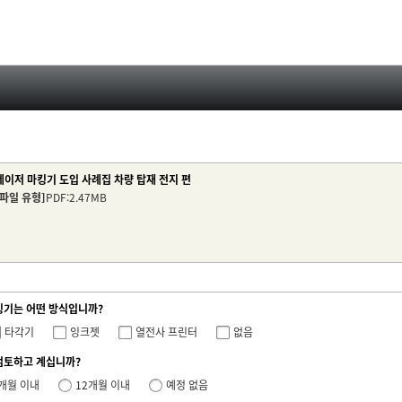
레이저 마킹기 도입 사례집 차량 탑재 전지 편
[파일 유형]
PDF:2.47MB
킹기는 어떤 방식입니까?
타각기
잉크젯
열전사 프린터
없음
검토하고 계십니까?
개월 이내
12개월 이내
예정 없음