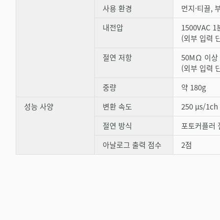
사용 환경
먼지·티끌, 
내전압
1500VAC 
(외부 입력 
절연 저항
50MΩ 이상
(외부 입력 
중량
약 180g
성능 사양
변환 속도
250 µs/1ch
절연 방식
포토커플러 
아날로그 출력 점수
2점