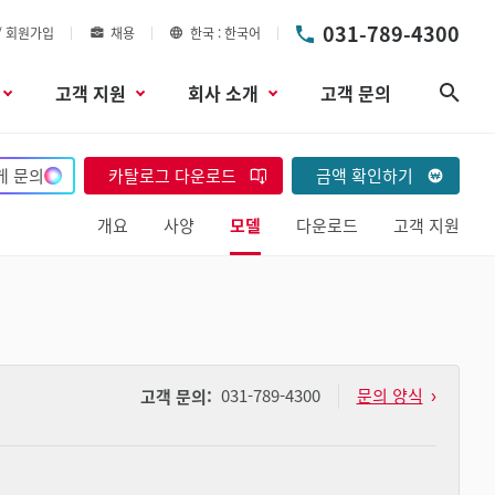
031-789-4300
/ 회원가입
채용
한국
한국어
고객 지원
회사 소개
고객 문의
검색
게 문의
카탈로그 다운로드
금액 확인하기
개요
사양
모델
다운로드
고객 지원
031-789-4300
문의 양식
고객 문의: