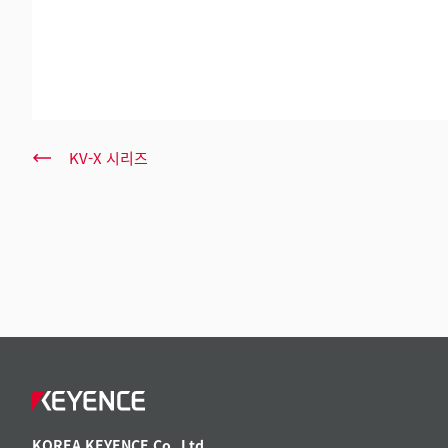
KV-X 시리즈
KOREA KEYENCE Co.,Ltd.