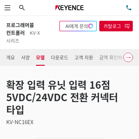
검색
TE
메뉴
프로그래머블
AI에게 문의
카탈로그
컨트롤러
KV-X
시리즈
개요
사양
모델
다운로드
고객 지원
금액 확인하기
확장 입력 유닛 입력 16점
5VDC/24VDC 전환 커넥터
타입
KV-NC16EX