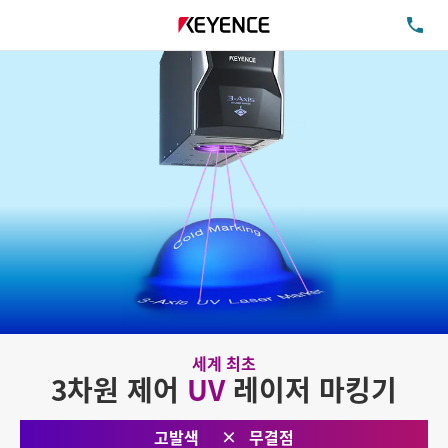
TE
세계 최초
3차원 제어
UV
레이저 마킹기
고발색
무결점