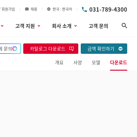
031-789-4300
/ 회원가입
채용
한국
한국어
고객 지원
회사 소개
고객 문의
검색
게 문의
카탈로그 다운로드
금액 확인하기
개요
사양
모델
다운로드