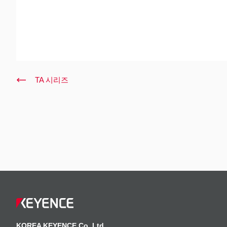
TA 시리즈
KOREA KEYENCE Co.,Ltd.