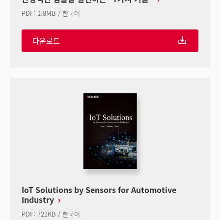
PDF
:
1.8MB
/
한국어
다운로드
IoT Solutions by Sensors for Automotive
Industry
PDF
:
721KB
/
한국어