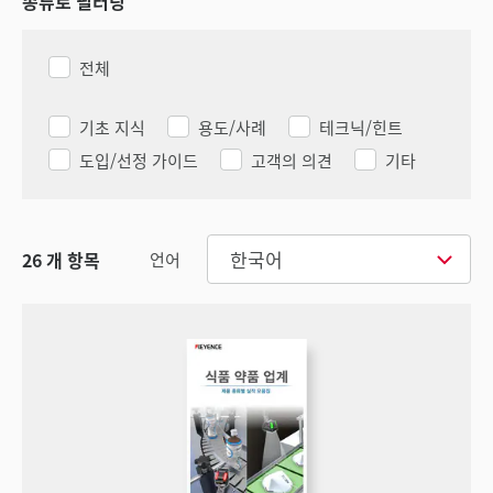
종류로 필터링
전체
기초 지식
용도/사례
테크닉/힌트
도입/선정 가이드
고객의 의견
기타
한국어
26
개 항목
언어