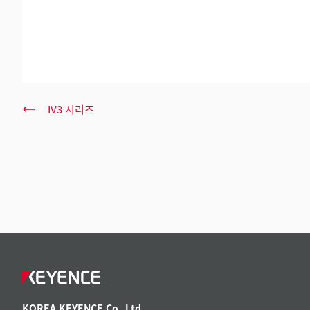
IV3 시리즈
KOREA KEYENCE Co.,Ltd.