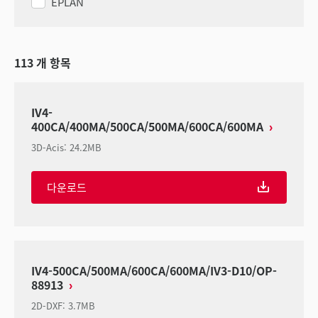
EPLAN
113
개 항목
IV4-
400CA/400MA/500CA/500MA/600CA/600MA
3D-Acis
:
24.2MB
다운로드
IV4-500CA/500MA/600CA/600MA/IV3-D10/OP-
88913
2D-DXF
:
3.7MB