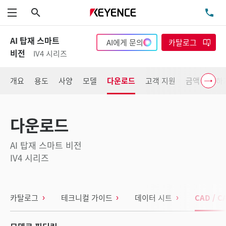
검색
TE
메뉴
AI 탑재 스마트
AI에게 문의
카탈로그
비전
IV4 시리즈
개요
용도
사양
모델
다운로드
고객 지원
금액 확인하
다운로드
AI 탑재 스마트 비전
IV4 시리즈
카탈로그
테크니컬 가이드
데이터 시트
CAD / C