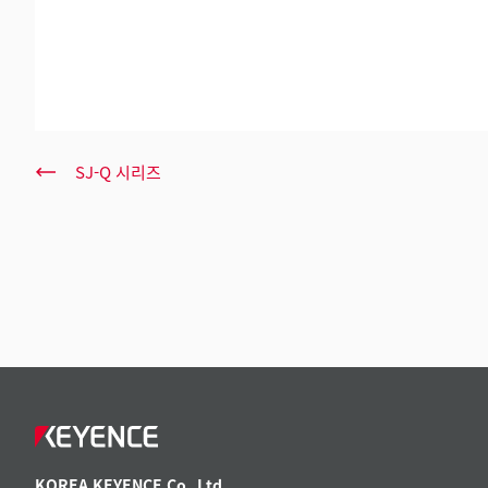
SJ-Q 시리즈
KOREA KEYENCE Co.,Ltd.