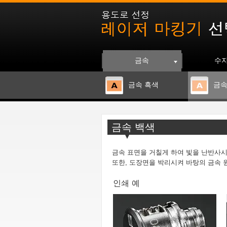
금속
수
금속 흑색
금속
금속 백색
금속 표면을 거칠게 하여 빛을 난반사시
또한, 도장면을 박리시켜 바탕의 금속 
인쇄 예