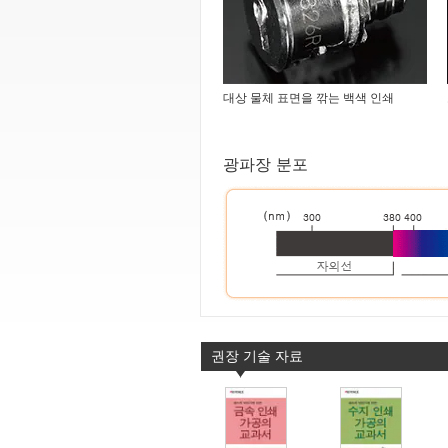
대상 물체 표면을 깎는 백색 인쇄
광파장 분포
권장 기술 자료