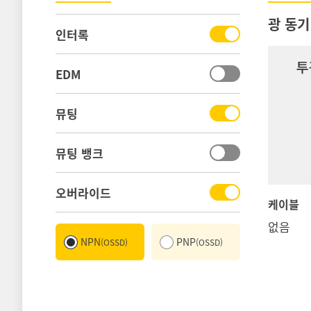
광 동기
인터록
EDM
뮤팅
뮤팅 뱅크
오버라이드
케이블
없음
NPN
PNP
(OSSD)
(OSSD)