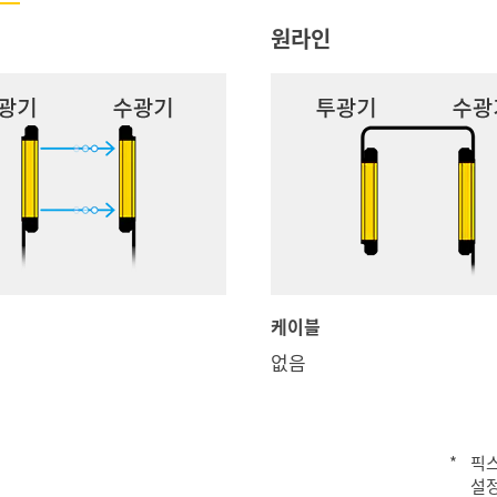
원라인
케이블
없음
*
픽스
설정