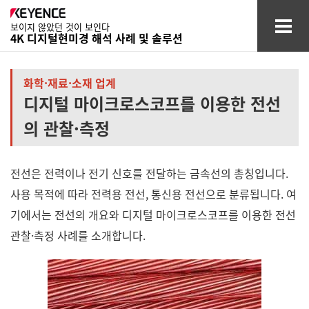
보이지 않았던 것이 보인다
4K 디지털현미경 해석 사례 및 솔루션
자동차·
항공 관련 업계
화학·재료·소재 업계
디지털 마이크로스코프를 이용한 전선
전자 디바이스 업계
의 관찰·측정
의료·의약·
화장품 업계
전선은 전력이나 전기 신호를 전달하는 금속선의 총칭입니다.
화학·재료·
소재 업계
사용 목적에 따라 전력용 전선, 통신용 전선으로 분류됩니다. 여
기타 업계
기에서는 전선의 개요와 디지털 마이크로스코프를 이용한 전선
관찰·측정 사례를 소개합니다.
용어집
자료 다운로드
상담·문의