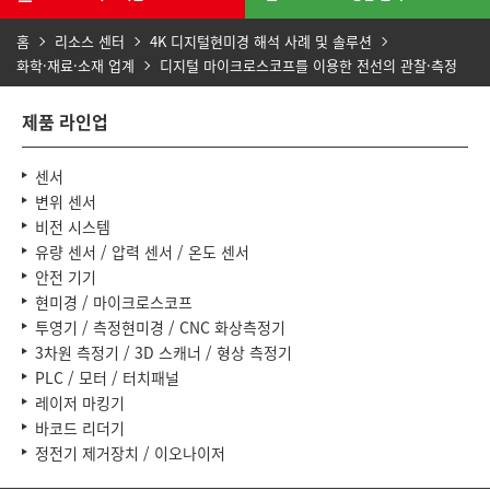
홈
리소스 센터
4K 디지털현미경 해석 사례 및 솔루션
화학·재료·소재 업계
디지털 마이크로스코프를 이용한 전선의 관찰·측정
제품 라인업
센서
변위 센서
비전 시스템
유량 센서 / 압력 센서 / 온도 센서
안전 기기
현미경 / 마이크로스코프
투영기 / 측정현미경 / CNC 화상측정기
3차원 측정기 / 3D 스캐너 / 형상 측정기
PLC / 모터 / 터치패널
레이저 마킹기
바코드 리더기
정전기 제거장치 / 이오나이저