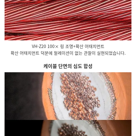
VH-Z20 100× 링 조명+확산 어태치먼트
확산 어태치먼트 덕분에 헐레이션이 없는 관찰이 실현되었습니다.
케이블 단면의 심도 합성