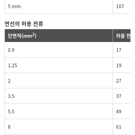
5 mm
107
연선의 허용 전류
2
허용 전류
단면적(mm
)
0.9
17
1.25
19
2
27
3.5
37
5.5
49
8
61