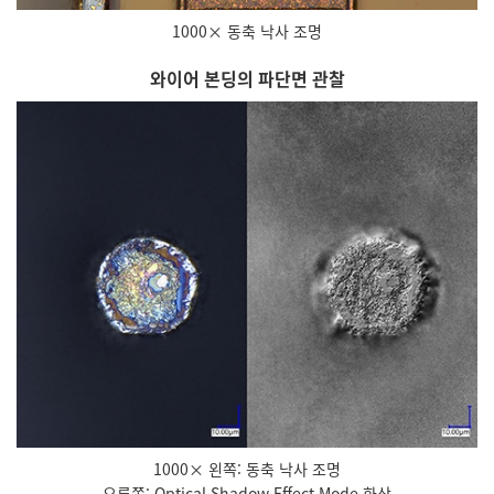
1000× 동축 낙사 조명
와이어 본딩의 파단면 관찰
1000× 왼쪽: 동축 낙사 조명
오른쪽: Optical Shadow Effect Mode 화상