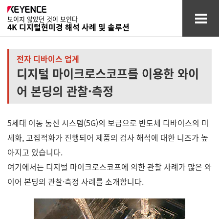
보이지 않았던 것이 보인다
4K 디지털현미경 해석 사례 및 솔루션
자동차·
항공 관련 업계
전자 디바이스 업계
디지털 마이크로스코프를 이용한 와이
전자 디바이스 업계
어 본딩의 관찰·측정
의료·의약·
화장품 업계
5세대 이동 통신 시스템(5G)의 보급으로 반도체 디바이스의 미
화학·재료·
소재 업계
세화, 고집적화가 진행되어 제품의 검사 해석에 대한 니즈가 높
기타 업계
아지고 있습니다.
여기에서는 디지털 마이크로스코프에 의한 관찰 사례가 많은 와
용어집
이어 본딩의 관찰·측정 사례를 소개합니다.
자료 다운로드
상담·문의