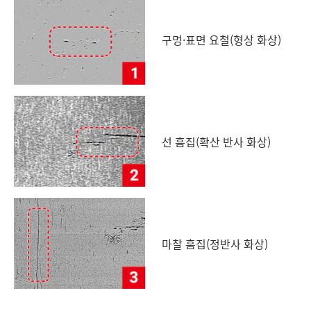
구멍·표면 요철(형상 화상)
선 흠집(확산 반사 화상)
마찰 흠집(정반사 화상)