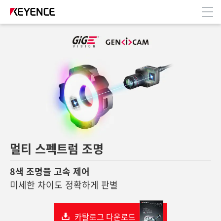
M
멀티 스펙트럼 조명
8색 조명을 고속 제어
미세한 차이도 정확하게 판별
카탈로그 다운로드