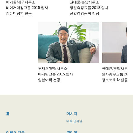
이기원/대구사무소
권태준/분당사무소
레이저마킹그룹 2015 입사
정밀측정그룹 2018 입사
컴퓨터공학 전공
산업경영공학 전공
부재호/분당사무소
류대근/분당사무소
마케팅그룹 2015 입사
인사총무그룹 2021
일본어학 전공
정보보호학 전공
홈
메시지
대표 인사말
직원 인터뷰
커리어