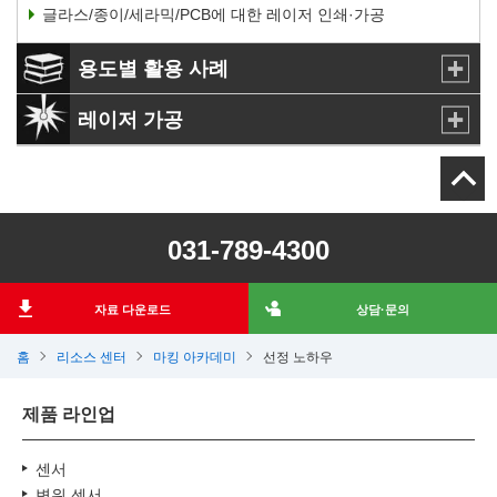
글라스/종이/세라믹/PCB에 대한 레이저 인쇄·가공
용도별 활용 사례
레이저 가공
031-789-4300
자료 다운로드
상담·문의
홈
리소스 센터
마킹 아카데미
선정 노하우
제품 라인업
센서
변위 센서