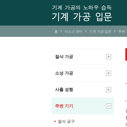
홈
리소스 센터
기계 가공 입문
주변 
절삭 가공
소성 가공
사출 성형
주변 기기
절삭 공구