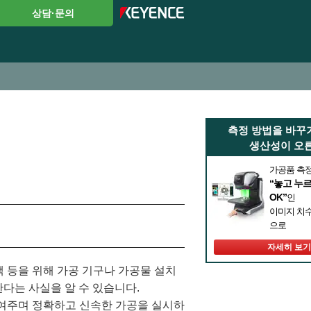
상담·문의
측정 방법을 바꾸
생산성이 오른
가공품 측
“놓고 누
OK”
인
이미지 치수
으로
자세히 보기
책 등을 위해 가공 기구나 가공물 설치
한다는 사실을 알 수 있습니다.
여주며 정확하고 신속한 가공을 실시하