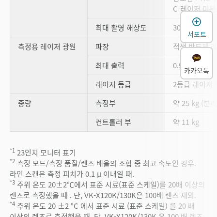
C-레이저 미분
최대 촬영 해상도
3072×2304
서포트
측정용 레이저 광원
파장
적색 반도체 레
최대 출력
0.95 mW
카카오톡
레이저 등급
2등급 레이저 제품
중량
측정부
약 25 kg (분
컨트롤러 부
약 11 kg
*1
23인치 모니터 표기
*2
측정 모드/측정 품질/렌즈 배율의 조합 중 최고 속도인 경우.
라인 스캔은 측정 피치가 0.1 µ 이내일 때.
*3
주위 온도 20±2℃에서 표준 시료(표준 스케일)를 20배 이상의
렌즈로 측정했을 때 . 단, VK-X120K/130K은 100배 렌즈 제외.
*4
주위 온도 20 ±2 °C 에서 표준 시료 (표준 스케일) 를 20 배
이상의 렌즈로 측정했을 때. 단, VK-X120K/130K 은 100 배 렌즈