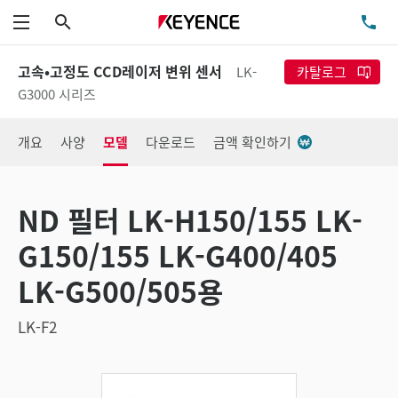
검색
TE
메뉴
고속•고정도 CCD레이저 변위 센서
LK-
카탈로그
G3000 시리즈
개요
사양
모델
다운로드
금액 확인하기
ND 필터 LK-H150/155 LK-
G150/155 LK-G400/405
LK-G500/505용
LK-F2