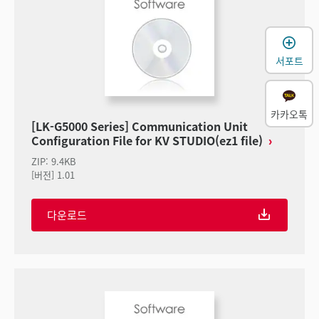
서포트
카카오톡
[LK-G5000 Series] Communication Unit
Configuration File for KV STUDIO(ez1 file)
ZIP
:
9.4KB
[버전] 1.01
다운로드