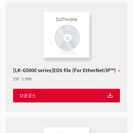
[LK-G5000 series]EDS file (For EtherNet/IP™)
ZIP
:
3.5KB
다운로드