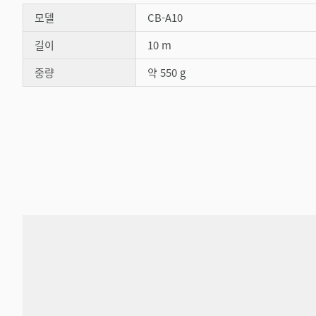
모델
CB-A10
길이
10 m
중량
약 550 g