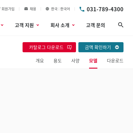
031-789-4300
/ 회원가입
채용
한국
한국어
고객 지원
회사 소개
고객 문의
검색
카탈로그 다운로드
금액 확인하기
개요
용도
사양
모델
다운로드