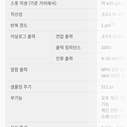
스폿 직경 (기준 거리에서)
약 ø30 µm (03
직선성
±0.1 % of F.
*2
반복 정도
1 µm
아날로그 출력
전압 출력
±5 V (1 µm/
출력 임피던스
100Ω
전류 출력
4~20 mA (최
알람 출력
NPN 오픈 컬렉터
(40V 이하) 
샘플링 주기
512 µs
부기능
오토 제로, 알
기능
게인 전환 기능
스팬·시프트 