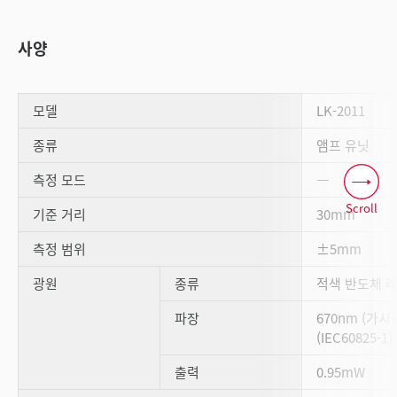
사양
모델
LK-2011
종류
앰프 유닛
측정 모드
―
Scroll
기준 거리
30mm
측정 범위
±5mm
광원
종류
적색 반도체 
파장
670nm (가시
(IEC60825-1)
출력
0.95mW