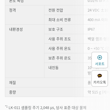
온도 특성
0.01% of F.S
정격
전원 전압
24 VDC ±10 
최대 소비 전류
400 mA 이하
내환경성
보호 구조
IP67
사용 주위 조도
백열 램프·형광등:
사용 주위 온도
0 ~ +50 °C
보존 주위 온도
35 ~ 85 % 
서포트
내진동
10 ~ 55 Hz,
방향 2 시간
카카오톡
재질
폴리카보네이
중량
약 515 g (케
*1
LK-011 샘플링 주기 2,048 µs, 당사 표준 대상 물체