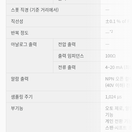
스폿 직경 (기준 거리에서)
―
직선성
±0.1 % of F.
*2
반복 정도
―
아날로그 출력
전압 출력
―
출력 임피던스
100Ω
전류 출력
4~20 mA (최
알람 출력
NPN 오픈 컬렉터
(40V 이하) 
샘플링 주기
1,024 µs
부기능
오토 제로, 알
기능
게인 전환 기능
스팬·시프트 