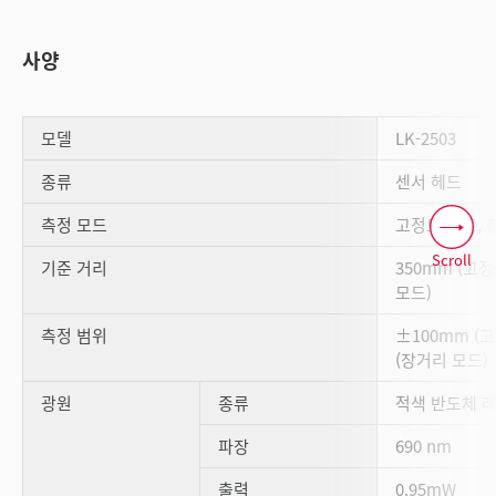
사양
모델
LK-2503
종류
센서 헤드
측정 모드
고정도 모드, 
Scroll
기준 거리
350mm (고정
모드)
측정 범위
±100mm (고
(장거리 모드)
광원
종류
적색 반도체 
파장
690 nm
출력
0.95mW