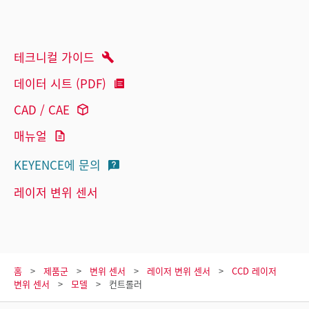
테크니컬 가이드
데이터 시트 (PDF)
CAD / CAE
매뉴얼
KEYENCE에 문의
레이저 변위 센서
홈
제품군
변위 센서
레이저 변위 센서
CCD 레이저
변위 센서
모델
컨트롤러