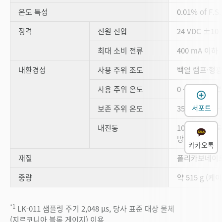
온도 특성
0.01% of F.S
정격
전원 전압
24 VDC ±10 
최대 소비 전류
400 mA 이하
내환경성
사용 주위 조도
백열 램프·형광등:
사용 주위 온도
0 ~ +50 °C
서포트
보존 주위 온도
35 ~ 85 % 
내진동
10 ~ 55 Hz,
방향 2 시간
카카오톡
재질
폴리카보네이
중량
약 515 g (케
*1
LK-011 샘플링 주기 2,048 µs, 당사 표준 대상 물체
(지르코니아 블록 게이지) 이용