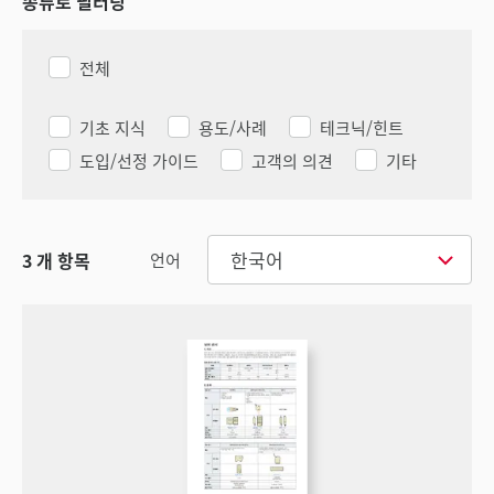
종류로 필터링
전체
기초 지식
용도/사례
테크닉/힌트
도입/선정 가이드
고객의 의견
기타
한국어
3
개 항목
언어