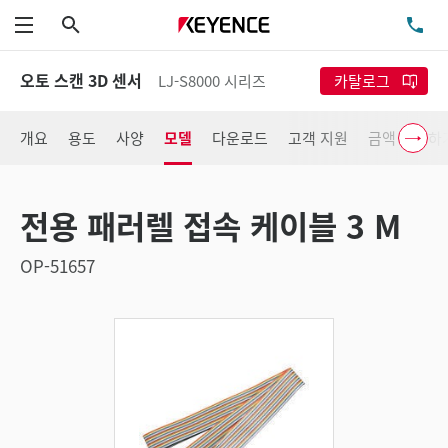
검색
TE
메뉴
오토 스캔 3D 센서
LJ-S8000 시리즈
카탈로그
개요
용도
사양
모델
다운로드
고객 지원
금액 확인하
전용 패러렐 접속 케이블 3 M
OP-51657