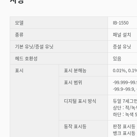
모델
IB-1550
종류
패널 설치
기본 유닛/증설 유닛
증설 유닛
헤드 호환성
있음
표시
표시 분해능
0.01%, 0.
표시 범위
-99.999~99.
-99.9~99.9
디지털 표시 방식
듀얼 7세그
상단 : 적/
하단 : 녹색 
동작 표시등
판정 표시등 : 
뱅크 표시등 :