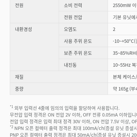
전원
소비 전력
2550mW 이
전원 전압
기본 유닛에
내환경성
오염도
2
사용 주위 온도
-10~+50°
보존 주위 온도
35~85%R
내진동
10~55Hz 
재질
본체 케이스/
중량
약 165g (
*1
외부 입력선 4줄에 임의의 입력을 할당하여 사용합니다.
무전압 입력 정격은 ON 전압 2V 이하, OFF 전류 0.05mA 이하입니
전압 입력 정격은 입력 최대 정격 30V 이하, ON 전압 7.5V 이상, O
*2
NPN 오픈 컬렉터 출력 정격은 최대 100mA/ch(증설 유닛 증설시 2
PNP 오픈 컬렉터 출력 정격은 최대 50mA/ch(증설 유닛 증설시 20m