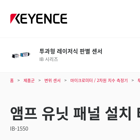
투과형 레이저식 판별 센서
IB 시리즈
홈
제품군
변위 센서
마이크로미터 / 2차원 치수 측정기
앰프 유닛 패널 설치
IB-1550