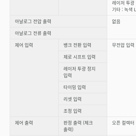
레이저 투광 
기타 : 녹색 LE
아날로그 전압 출력
없음
아날로그 전류 출력
제어 입력
뱅크 전환 입력
무전압 입력
제로 시프트 입력
레이저 투광 정지
입력
타이밍 입력
리셋 입력
조정 입력
제어 출력
판정 출력 (체크
오픈 컬렉터 출
출력)