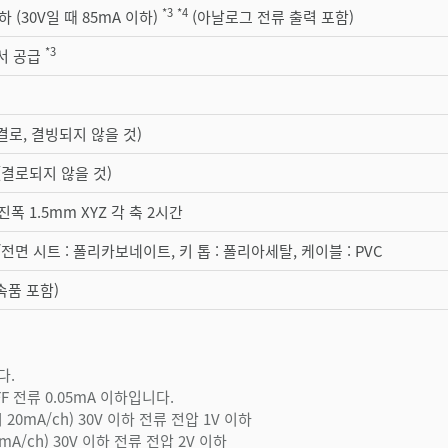
*3
*4
하 (30V일 때 85mA 이하)
(아날로그 전류 출력 포함)
*3
서 공급
C(결로, 결빙되지 않을 것)
H(결로되지 않을 것)
복진폭 1.5mm XYZ 각 축 2시간
전면 시트 : 폴리카보네이트, 키 톱 : 폴리아세탈, 케이블 : PVC
부속품 포함)
다.
FF 전류 0.05mA 이하입니다.
0mA/ch) 30V 이하 전류 전압 1V 이하
A/ch) 30V 이하 전류 전압 2V 이하