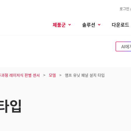
로그인 
제품군
솔루션
다운로드
AI에
투과형 레이저식 판별 센서
모델
앰프 유닛 패널 설치 타입
 타입