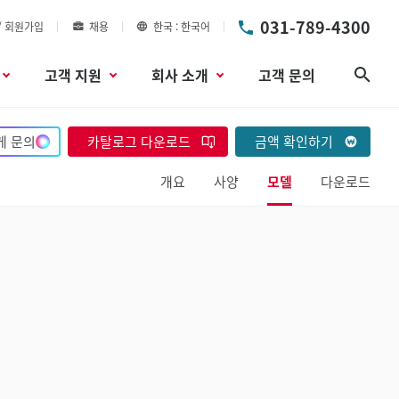
031-789-4300
/ 회원가입
채용
한국
한국어
고객 지원
회사 소개
고객 문의
검색
게 문의
카탈로그 다운로드
금액 확인하기
개요
사양
모델
다운로드