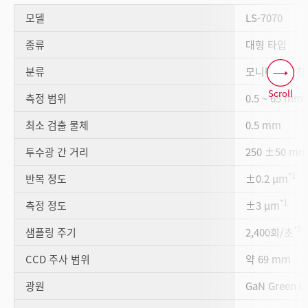
모델
LS-7070
종류
대형 타입
분류
모니터 미장착
Scroll
측정 범위
0.5 ~ 65 mm
최소 검출 물체
0.5 mm
투수광 간 거리
250 ±50 mm
*1
반복 정도
±0.2 µm
*1
측정 정도
±3 µm
*2
샘플링 주기
2,400회/초
CCD 주사 범위
약 69 mm
광원
GaN Green L