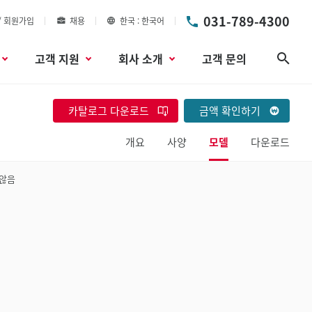
031-789-4300
/ 회원가입
채용
한국
한국어
고객 지원
회사 소개
고객 문의
검색
카탈로그 다운로드
금액 확인하기
개요
사양
모델
다운로드
 않음