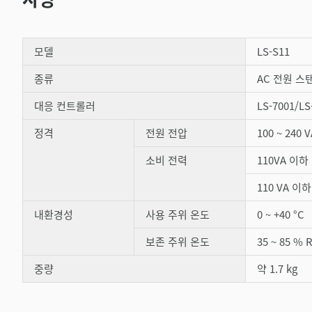
모델
LS-S11
종류
AC 전원 스
대응 컨트롤러
LS-7001/LS
정격
전원 전압
100 ~ 240 
소비 전력
110VA 이하
110 VA 이하
내환경성
사용 주위 온도
0 ~ +40 °C
보존 주위 온도
35 ~ 85 
중량
약 1.7 kg