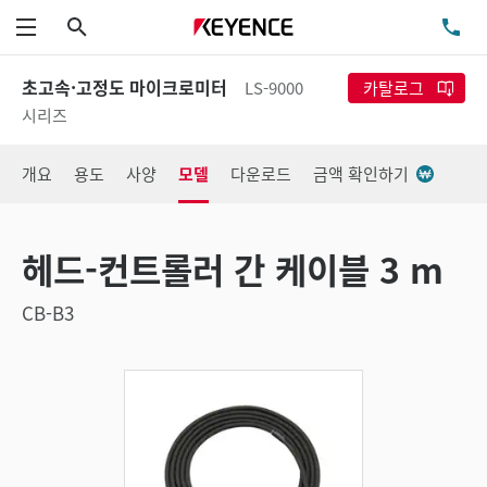
검색
TE
메뉴
초고속·고정도 마이크로미터
LS-9000
카탈로그
시리즈
개요
용도
사양
모델
다운로드
금액 확인하기
헤드-컨트롤러 간 케이블 3 m
CB-B3