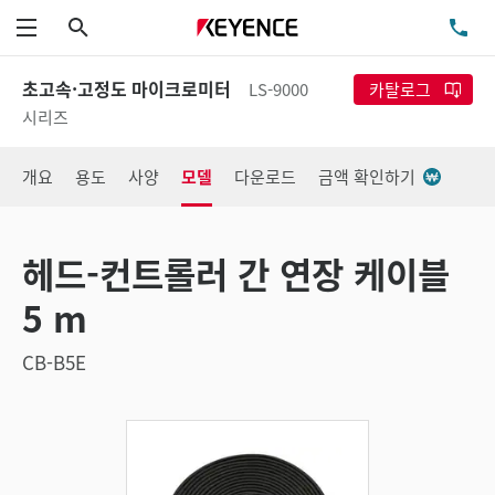
검색
TE
메뉴
초고속·고정도 마이크로미터
LS-9000
카탈로그
시리즈
개요
용도
사양
모델
다운로드
금액 확인하기
헤드-컨트롤러 간 연장 케이블
5 m
CB-B5E