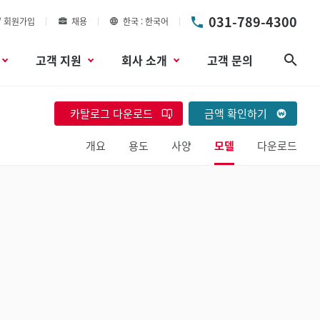
031-789-4300
/ 회원가입
채용
한국
한국어
고객 지원
회사 소개
고객 문의
검색
카탈로그 다운로드
금액 확인하기
개요
용도
사양
모델
다운로드