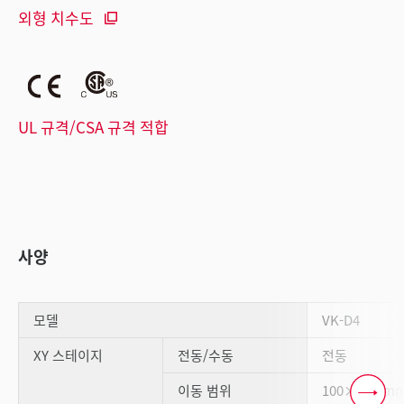
외형 치수도
UL 규격/CSA 규격 적합
사양
모델
VK-D4
XY 스테이지
전동/수동
전동
이동 범위
100×100 m