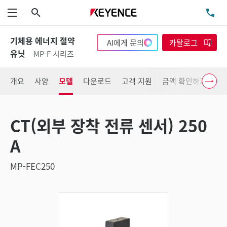
검색
TE
메뉴
기체용 에너지 절약
AI에게 문의
카탈로그
유닛
MP-F 시리즈
개요
사양
모델
다운로드
고객 지원
금액 확인하기
CT(외부 장착 전류 센서) 250
A
MP-FEC250