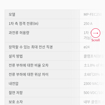
모델
MP-FEC250
1차 측 정격 전류(In)
250 A
과전류 허용량
1차 측 정격 
가능)
Scroll
장착할 수 있는 최대 전선 직경
ø24
설치 방법
클램프식(분할
전류 부하에 대한 비율 오차
±1.0% of R
전류 부하에 대한 위상 차이
±60’(20% In
내전압
2300 VAC/
절연 저항
500 VDC/1
보호 소자
내부 클램프 