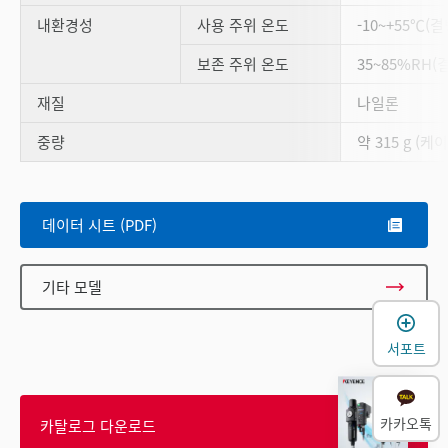
내환경성
사용 주위 온도
-10~+55℃(
보존 주위 온도
35~85%RH(
재질
나일론
중량
약 315 g (케
데이터 시트 (PDF)
기타 모델
서포트
카카오톡
카탈로그 다운로드