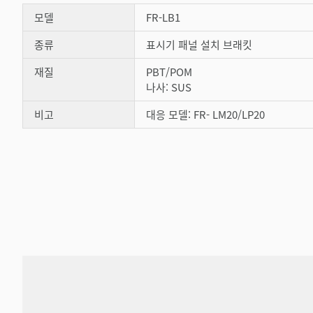
모델
FR-LB1
종류
표시기 패널 설치 브래킷
재질
PBT/POM
나사: SUS
비고
대응 모델: FR- LM20/LP20