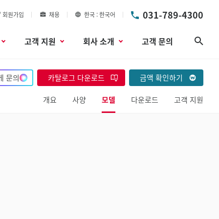
031-789-4300
/ 회원가입
채용
한국
한국어
고객 지원
회사 소개
고객 문의
검색
게 문의
카탈로그 다운로드
금액 확인하기
개요
사양
모델
다운로드
고객 지원