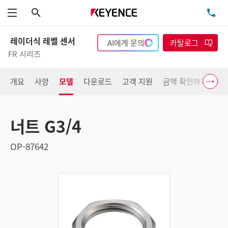
검색
TE
메뉴
레이더식 레벨 센서
AI에게 문의
카탈로그
FR 시리즈
개요
사양
모델
다운로드
고객 지원
금액 확인하기
너트 G3/4
OP-87642