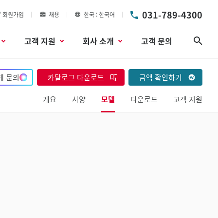
031-789-4300
/ 회원가입
채용
한국
한국어
고객 지원
회사 소개
고객 문의
검색
게 문의
카탈로그 다운로드
금액 확인하기
개요
사양
모델
다운로드
고객 지원