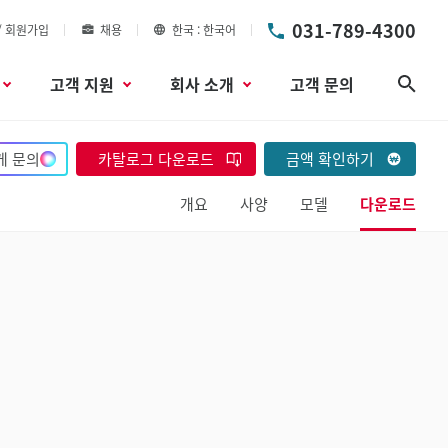
031-789-4300
/ 회원가입
채용
한국
한국어
고객 지원
회사 소개
고객 문의
검색
게 문의
카탈로그 다운로드
금액 확인하기
개요
사양
모델
다운로드