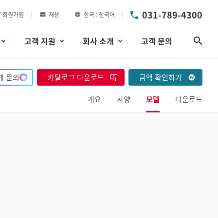
031-789-4300
/ 회원가입
채용
한국
한국어
고객 지원
회사 소개
고객 문의
검색
게 문의
카탈로그 다운로드
금액 확인하기
개요
사양
모델
다운로드