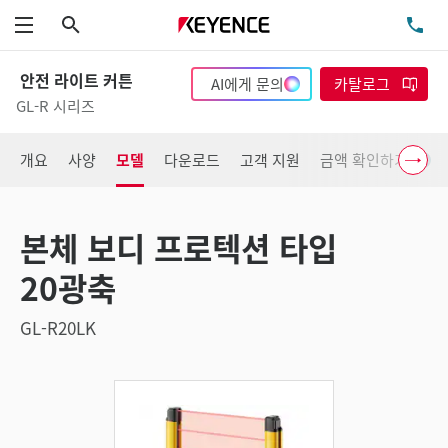
검색
TE
메뉴
안전 라이트 커튼
AI에게 문의
카탈로그
GL-R 시리즈
개요
사양
모델
다운로드
고객 지원
금액 확인하기
본체 보디 프로텍션 타입
20광축
GL-R20LK