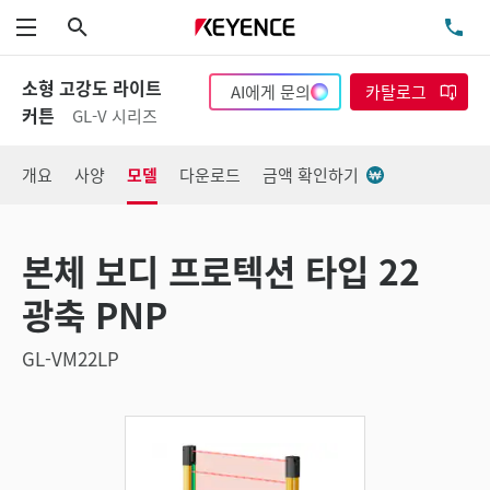
검색
TE
메뉴
소형 고강도 라이트
AI에게 문의
카탈로그
커튼
GL-V 시리즈
개요
사양
모델
다운로드
금액 확인하기
본체 보디 프로텍션 타입 22
광축 PNP
GL-VM22LP