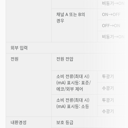
비동기→ON
채널 A 또는 B의
ON→OFF
경우
OFF→ON
비동기→ON
외부 입력
전원
전원 전압
소비 전류(최대 시)
투광기
(mA) 표시등: 표준/
수광기
에코/외부 제어
소비 전류(최대 시)
투광기
(mA) 표시등: 소등
수광기
내환경성
보호 등급