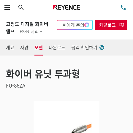
검색
TE
메뉴
고정도 디지털 화이버
AI에게 문의
카탈로그
앰프
FS-N 시리즈
개요
사양
모델
다운로드
금액 확인하기
화이버 유닛 투과형
FU-86ZA