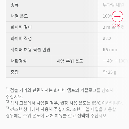
종류
투과형 내열
*2
*3
내열 온도
100℃
Scroll
화이버 길이
2 m 프리 컷
화이버 직경
ø2.2
화이버 허용 곡률 반경
R5 mm
내환경성
사용 주위 온도
－40~＋100
중량
약 25 g
*1
검출 거리와 관련해서는 화이버 앰프의 카탈로그를 참조해
주십시오.
*2
상시 고온에서 사용할 경우, 권장 사용 온도는 85℃ 이하입니다.
*3
건조한 상태에서 사용해 주십시오. 또한 내열 타입을 사용할
경우에는 주위 온도에 대해 여유를 갖고 선택해 주십시오.