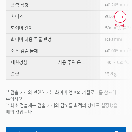
광축 직경
ø0.265 mm
사이즈
ø1.0 mm
Scroll
화이버 길이
50cm 컷 불가
화이버 허용 곡률 반경
R10 mm
*2
최소 검출 물체
ø0.005 mm
내환경성
사용 주위 온도
-40 ~ +50 °C
중량
약 8 g
*1
검출 거리와 관련해서는 화이버 앰프의 카탈로그를 참조해
주십시오.
*2
최소 검출체는 검출 거리와 감도를 최적의 상태로 설정했을
때의 값입니다.