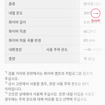
종류
반사형 내열
*2
*3
내열 온도
100℃
Scroll
화이버 길이
2 m 프리 컷
화이버 직경
ø2.2×2
화이버 허용 곡률 반경
R5 mm
내환경성
사용 주위 온도
－40~＋100
중량
약 25 g
*1
검출 거리와 관련해서는 화이버 앰프의 카탈로그를 참조해
주십시오.
*2
상시 고온에서 사용할 경우, 권장 사용 주위 온도는 85℃
이하입니다.
*3
건조한 상태에서 사용해 주십시오. 또한 내열 타입을 사용할
경우에는 주위 온도에 대해 여유를 갖고 선택해 주십시오.