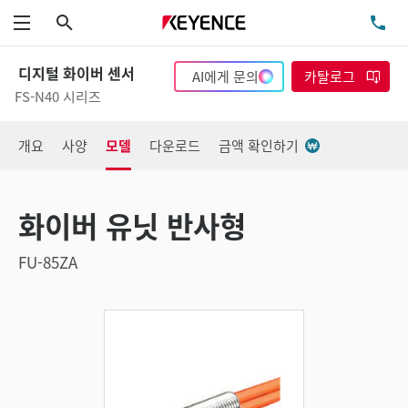
검색
TE
메뉴
디지털 화이버 센서
AI에게 문의
카탈로그
FS-N40 시리즈
개요
사양
모델
다운로드
금액 확인하기
화이버 유닛 반사형
FU-85ZA